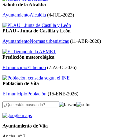
Saludo de la Alcaldía
Ayuntamiento
Alcaldía
(
4-JUL-2023
)
PLAU - Junta de Castilla y León
Ayuntamiento
Normas urbanisticas
(
11-ABR-2020
)
Predicción meteorológica
El municipio
El tiempo
(
7-AGO-2026
)
Población de Vita
El municipio
Población
(
15-ENE-2026
)
Ayuntamiento de Vita
Ancha, nº 7