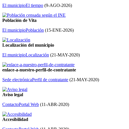
El municipio
El tiempo
(
9-AGO-2026
)
Población de Vita
El municipio
Población
(
15-ENE-2026
)
Localización del municipio
El municipio
Localización
(
21-MAY-2020
)
enlace-a-nuestro-perfil-de-contratante
Sede electrónica
Perfil de contratante
(
21-MAY-2020
)
Aviso legal
Contacto
Portal Web
(
11-ABR-2020
)
Accesibilidad