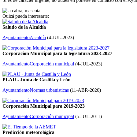
Si es de caracter urgente, no dudes en ponerte en contacto con el Ay
Quizá pueda interesarte:
Saludo de la Alcaldía
Ayuntamiento
Alcaldía
(
4-JUL-2023
)
Corporación Municipal para la legislatura 2023-2027
Ayuntamiento
Corporación municipal
(
4-JUL-2023
)
PLAU - Junta de Castilla y León
Ayuntamiento
Normas urbanisticas
(
11-ABR-2020
)
Corporación Municipal para 2019-2023
Ayuntamiento
Corporación municipal
(
5-JUL-2011
)
Predicción meteorológica