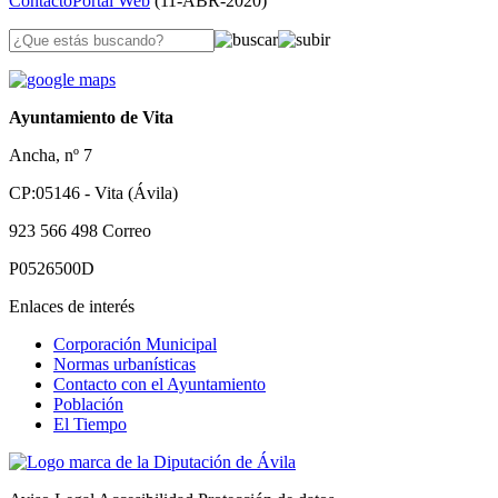
Contacto
Portal Web
(
11-ABR-2020
)
Ayuntamiento de Vita
Ancha, nº 7
CP:05146 - Vita (Ávila)
923 566 498
Correo
P0526500D
Enlaces de interés
Corporación Municipal
Normas urbanísticas
Contacto con el Ayuntamiento
Población
El Tiempo